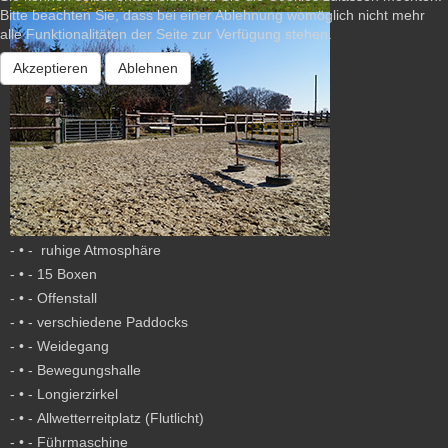
Bitte beachten Sie, dass bei einer Ablehnung womöglich nicht mehr
alle Funktionalitäten der Seite zur Verfügung stehen.
Akzeptieren
Ablehnen
- • - ruhige Atmosphäre
- • - 15 Boxen
- • - Offenstall
- • - verschiedene Paddocks
- • - Weidegang
- • - Bewegungshalle
- • - Longierzirkel
- • - Allwetterreitplatz (Flutlicht)
- • - Führmaschine